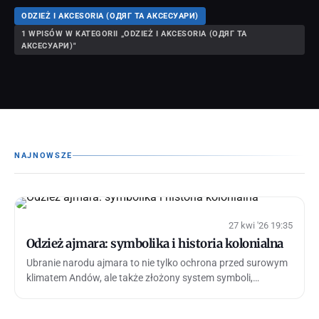
ODZIEŻ I AKCESORIA (ОДЯГ ТА АКСЕСУАРИ)
1 WPISÓW W KATEGORII „ODZIEŻ I AKCESORIA (ОДЯГ ТА
АКСЕСУАРИ)"
NAJNOWSZE
27 kwi '26 19:35
Odzież ajmara: symbolika i historia kolonialna
Ubranie narodu ajmara to nie tylko ochrona przed surowym
klimatem Andów, ale także złożony system symboli,
społecznych kodów i kulturowej p…