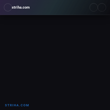
striha.com
STRIHA.COM