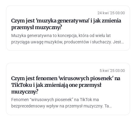
24 kwi '25 03:00
Czym jest 'muzyka generatywna' i jak zmienia
przemysł muzyczny?
Muzyka generatywna to koncepcja, która od wielu lat
przyciąga uwagę muzyków, producentów i słuchaczy. Jest
to proces dźwiękowy, który tworz…
5 kwi '25 03:00
Czym jest fenomen 'wirusowych piosenek' na
TikToku i jak zmieniają one przemysł
muzyczny?
Fenomen “wirusowych piosenek” na TikTok ma
bezprecedensowy wpływ na przemysł muzyczny. Ta
platforma społecznościowa stała się potężnym narz…