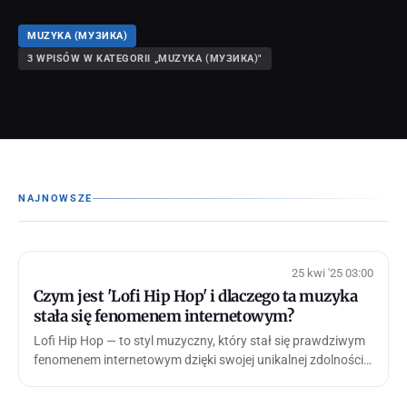
MUZYKA (МУЗИКА)
3 WPISÓW W KATEGORII „MUZYKA (МУЗИКА)"
NAJNOWSZE
25 kwi '25 03:00
Czym jest 'Lofi Hip Hop' i dlaczego ta muzyka
stała się fenomenem internetowym?
Lofi Hip Hop — to styl muzyczny, który stał się prawdziwym
fenomenem internetowym dzięki swojej unikalnej zdolności
do tworzenia atmosfery …