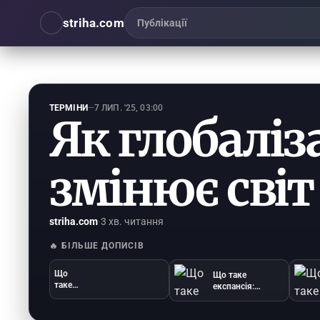
striha.com
Публікації
ТЕРМІНИ
—
7 ЛИП. '25, 03:00
Як глобаліз
змінює світ
striha.com
·
3 хв. читання
🔥 БІЛЬШЕ ДОПИСІВ
Що
Що таке
таке
експансія:
віртуал
розкриття
ьні
терміну
інфлюе