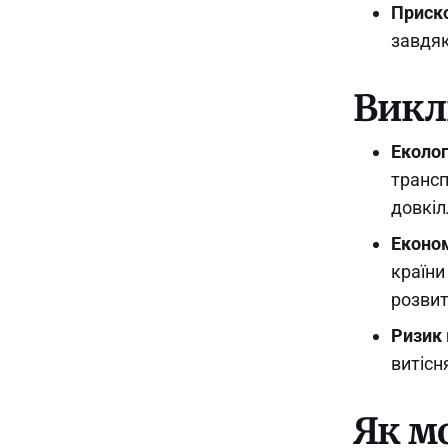
Приско
завдяк
Викл
Еколо
трансп
довкіл
Економ
країни
розвит
Ризик 
витісн
Як м