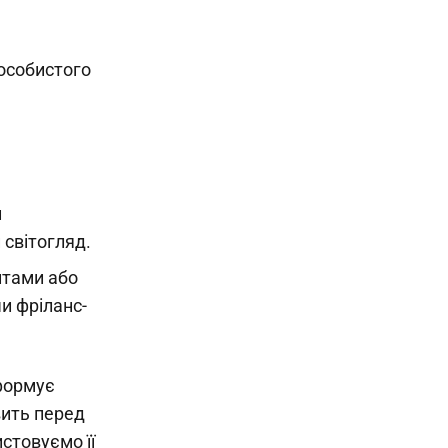
 особистого
н
 світогляд.
нтами або
и фріланс-
 формує
вить перед
стовуємо її