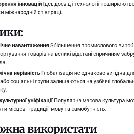
рення інновацій
Ідеї, досвід і технології поширюют
и міжнародній співпраці.
ики:
гічне навантаження
Збільшення промислового вироб
ортування товарів на великі відстані спричиняє заб
ля.
ічна нерівність
Глобалізація не однаково вигідна для
 або соціальні групи залишаються на узбіччі глобаль
ку.
культурної уніфікації
Популярна масова культура м
яти місцеві традиції, мову та самобутність.
ожна використати