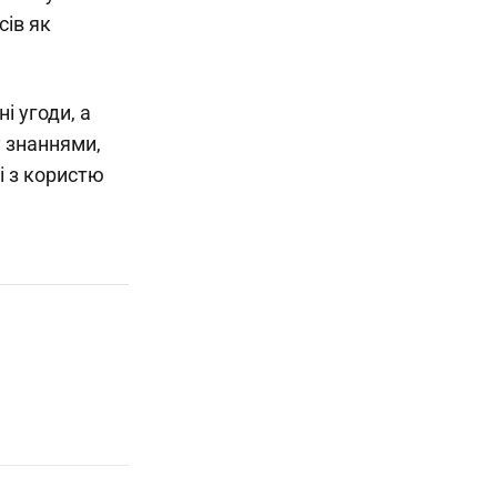
сів як
і угоди, а
 знаннями,
і з користю