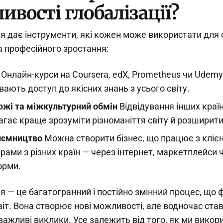
вості глобалізації?
ія дає інструменти, які кожен може використати для
а професійного зростання:
Онлайн-курси на Coursera, edX, Prometheus чи Udemy
вають доступ до якісних знань з усього світу.
жі та міжкультурний обмін
Відвідування інших краї
гає краще зрозуміти різноманіття світу й розширити
иємництво
Можна створити бізнес, що працює з кліє
рами з різних країн — через інтернет, маркетплейси ч
орми.
ія — це багатогранний і постійно змінний процес, що
віт. Вона створює нові можливості, але водночас ста
ажливі виклики. Усе залежить від того, як ми викори