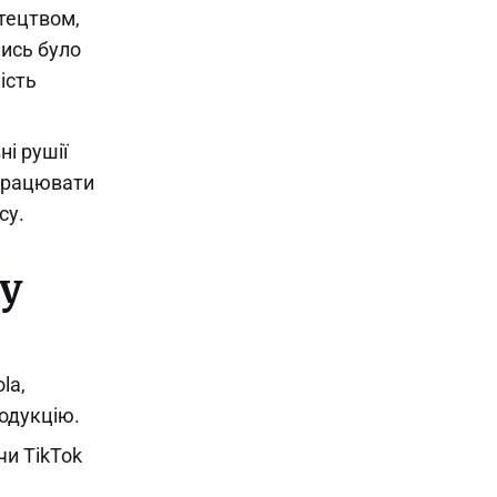
тецтвом,
лись було
ість
ні рушії
 працювати
су.
у
la,
родукцію.
чи TikTok