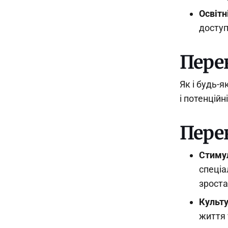
Освітн
доступ
Перев
Як і будь-
і потенційн
Пере
Стиму
спеціа
зроста
Культу
життя 