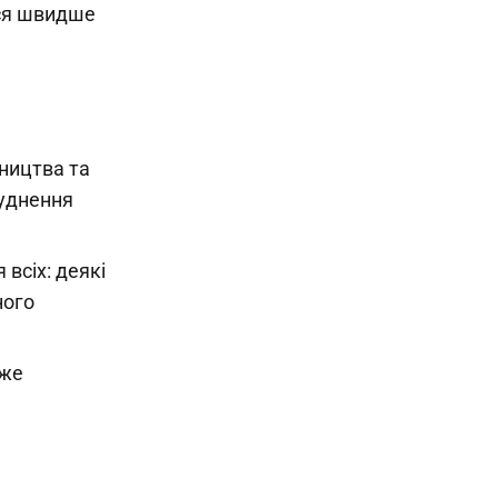
ься швидше
ництва та
руднення
 всіх: деякі
ного
оже