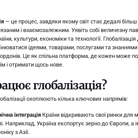
ія
— це процес, завдяки якому світ стає дедалі більш
язаним і взаємозалежним. Уявіть собі величезну пав
їни, культури, економіки та технології. Глобалізація
нюватися ідеями, товарами, послугами та знаннями
ордонів. Це як спільна платформа, де кожен може по
їм і отримати щось нове.
рацює глобалізація?
обалізації охоплюють кілька ключових напрямів:
ічна інтеграція
Країни відкривають свої ринки для 
лі. Наприклад, Україна експортує зерно до Європи, а 
ніку з Азії.