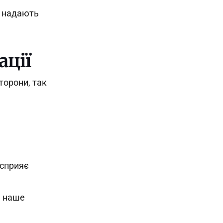
м надають
ації
торони, так
 сприяє
є наше