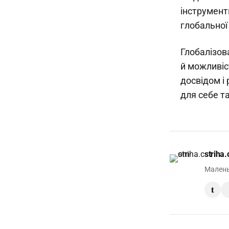
інструмент
глобальної 
Глобалізова
й можливіс
досвідом і
для себе та
striha
Малень
t