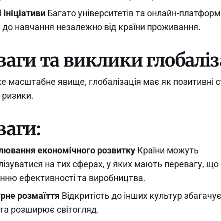
і ініціативи
Багато університетів та онлайн-платфор
 до навчання незалежно від країни проживання.
аги та виклики глобаліз
яке масштабне явище, глобалізація має як позитивні с
і ризики.
ваги:
лювання економічного розвитку
Країни можуть
лізуватися на тих сферах, у яких мають перевагу, що
нню ефективності та виробництва.
рне розмаїття
Відкритість до інших культур збагачу
та розширює світогляд.