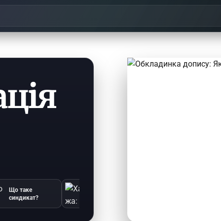
ація
Що таке
Чому друк
Ханжа: хто це?
синдикат?
фотографій
важливий у
діджітал-епоху