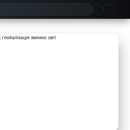
Апріорі:
значення
простими
словами