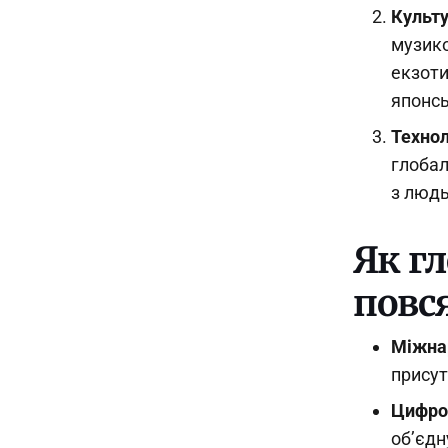
Культу
музико
екзоти
японсь
Технол
глобал
з людь
Як гл
повс
Міжна
присут
Цифро
об’єдн