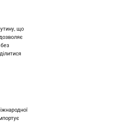
утину, що
 дозволяє
 без
ділитися
міжнародної
імпортує