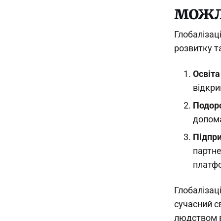
можли
Глобалізац
розвитку т
Освіта
відкри
Подоро
допома
Підпр
партне
платф
Глобалізац
сучасний с
людством в