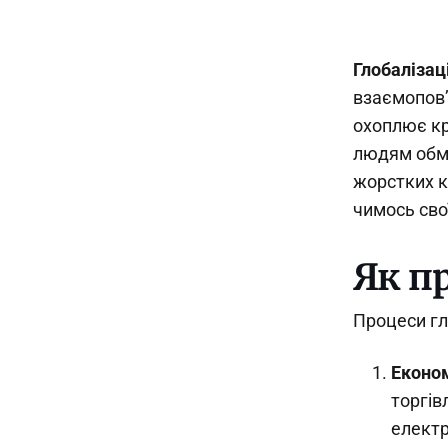
Глобалізац
взаємопов’
охоплює кра
людям обмі
жорстких к
чимось сво
Як п
Процеси гл
Економ
торгів
електро