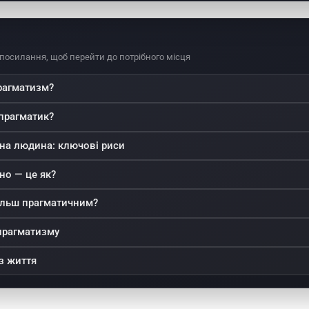
словам
и для
всіх
 посилання, щоб перейти до потрібного місця
рагматизм?
 прагматик?
на людина: ключові риси
но — це як?
більш прагматичним?
прагматизму
з життя