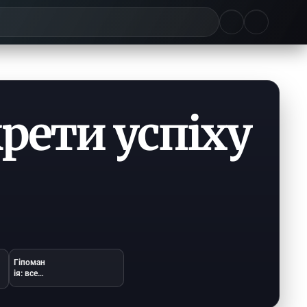
рети успіху
Гіпоман
ія: все,
що
потрібн
о знати