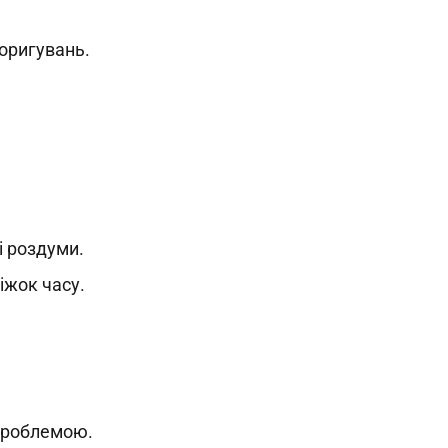
коригувань.
і роздуми.
іжок часу.
 проблемою.