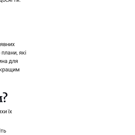
аявних
 плани, які
ина для
айкращим
м?
хи їх
іть