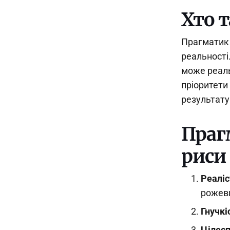
Хто 
Прагматик —
реальності.
може реаль
пріоритети
результату
Праг
риси
Реаліс
рожеви
Гнучкі
Цілес