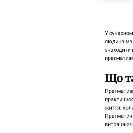
У сучасном
людина має
знаходити в
прагматизм
Що т
Прагматизм
практичнос
життя, коли
Прагматич
витрачаючи