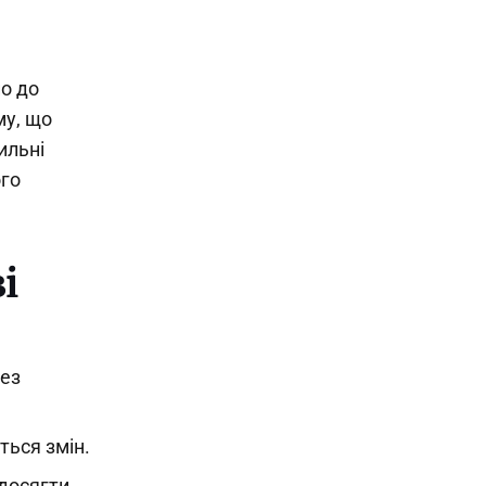
но до
му, що
ильні
ого
і
без
ться змін.
 досягти.