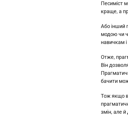
Песиміст м
краще, а п
Або інший 
модою чи ч
навичкам і
Отже, праг
Він дозвол
Прагматичн
бачити мож
Тож якщо в
прагматичн
змін, але 