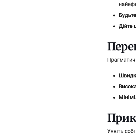
найеф
Будьте
Дійте
Пере
Прагматичн
Швидк
Висока
Мінімі
Прик
Уявіть соб