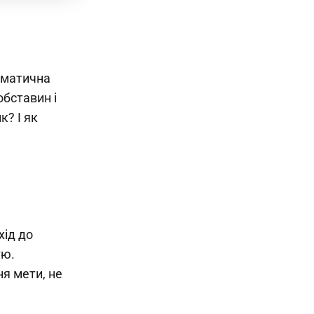
агматична
обставин і
к? І як
хід до
тю.
я мети, не