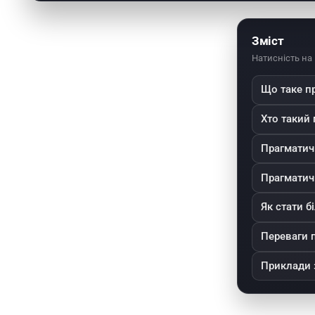
успіху
Зміст
Натисність на
Що таке п
Хто такий
Прагматич
Прагматич
Як стати 
Переваги 
Приклади 