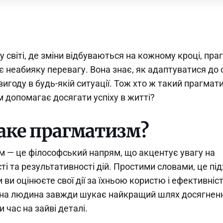
у світі, де зміни відбуваються на кожному кроці, пр
 неабияку перевагу. Вона знає, як адаптуватися до 
игоду в будь-якій ситуації. Тож хто ж такий прагмати
 допомагає досягати успіху в житті?
аке прагматизм?
 — це філософський напрям, що акцентує увагу на
ті та результативності дій. Простими словами, це під
 ви оцінюєте свої дії за їхньою користю і ефективніс
на людина завжди шукає найкращий шлях досягненн
 час на зайві деталі.