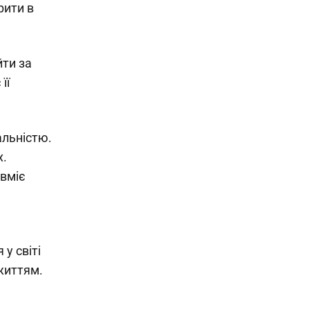
рити в
йти за
її
альністю.
х.
 вміє
у світі
життям.