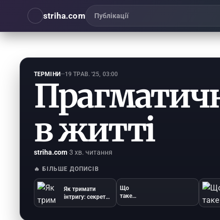
striha.com
Публікації
ТЕРМІНИ
—
19 ТРАВ. '25, 03:00
Прагматичн
в житті
striha.com
·
3 хв. читання
🔥 БІЛЬШЕ ДОПИСІВ
Що
Як тримати
таке
інтригу: секрети
ентузіаз
успіху
м:
секрети