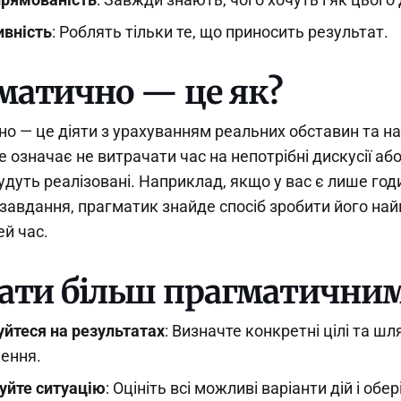
ивність
: Роблять тільки те, що приносить результат.
матично — це як?
о — це діяти з урахуванням реальних обставин та н
е означає не витрачати час на непотрібні дискусії або
будуть реалізовані. Наприклад, якщо у вас є лише год
завдання, прагматик знайде спосіб зробити його н
ей час.
тати більш прагматични
йтеся на результатах
: Визначте конкретні цілі та шля
ення.
уйте ситуацію
: Оцініть всі можливі варіанти дій і обер