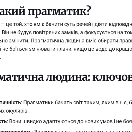
такий прагматик?
 це той, хто вміє бачити суть речей і діяти відповід
 Він не будує повітряних замків, а фокусується на то
но змінити. Прагматична людина вміє обирати прав
 і не боїться змінювати плани, якщо це веде до кращ
.
матична людина: ключов
тичність
: Прагматики бачать світ таким, яким він є, 
х окулярів.
сть
: Вони швидко адаптуються до нових умов і не боя
прямованість
: Завжди знають, чого хочуть і як цього