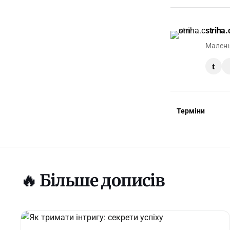
striha
Малень
t
Терміни
🔥 Більше дописів