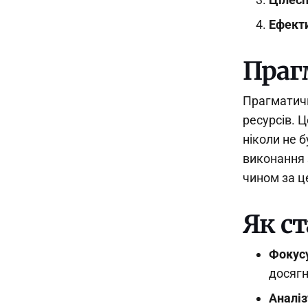
Ефект
Праг
Прагматичн
ресурсів. Ц
ніколи не 
виконання 
чином за ц
Як с
Фокусу
досягн
Аналіз