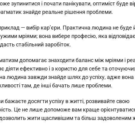
оже зупинитися і почати панікувати, оптиміст буде ві
рагматик знайде реальне рішення проблеми.
приклад — вибір кар’єри. Практична людина не буде 
ужими мріями; вона вибере професію, яка відповідає 
 дасть стабільний заробіток.
матизм допомагає знаходити баланс між мріями і ре
яє діяти ефективно і з користю для себе та оточуючи
а людина завжди знайде шлях до успіху, адже вона
ливості там, де інші бачать лише проблеми.
и бажаєте досягти успіху в житті, розвивайте свою
ість. Це не лише допоможе вам краще орієнтуватися 
й дозволить жити щасливішим та більш задоволеним 