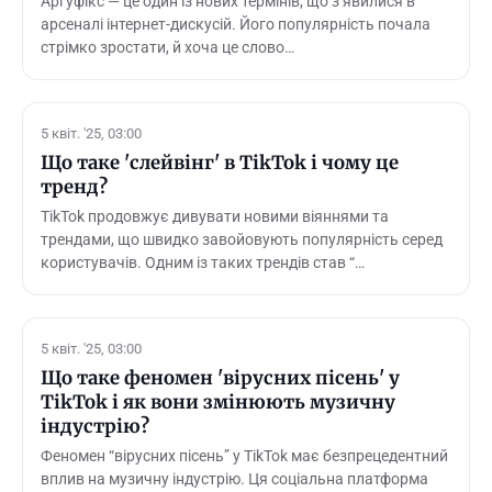
Аргуфікс — це один із нових термінів, що з’явилися в
арсеналі інтернет-дискусій. Його популярність почала
стрімко зростати, й хоча це слово…
5 квіт. '25, 03:00
Що таке 'слейвінг' в TikTok і чому це
тренд?
TikTok продовжує дивувати новими віяннями та
трендами, що швидко завойовують популярність серед
користувачів. Одним із таких трендів став “…
5 квіт. '25, 03:00
Що таке феномен 'вірусних пісень' у
TikTok і як вони змінюють музичну
індустрію?
Феномен “вірусних пісень” у TikTok має безпрецедентний
вплив на музичну індустрію. Ця соціальна платформа