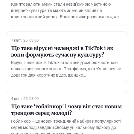
Криптовалютні меми стали невід’ємною частиною
інтернет-культури та мають значний вплив на
криптовалютний ринок. Вони не лише розважають, ал…
7 квіт. '25, 03:00
Що таке вірусні челенджі в TikTok і як
вони формують сучасну культуру?
Вірусні челенджі в TikTok стали невід’ємною частиною
нашого цифрового життя. Платформа, яка з’явилася як
додаток для коротких відео, швидко…
4 квіт. '25, 03:00
Що таке 'гоблінкор' і чому він стає новим
трендом серед молоді?
Гоблінкор – це новий тренд, який набирає популярності
серед молоді завдяки своєму унікальному підходу до
естетики та природного середовища.…