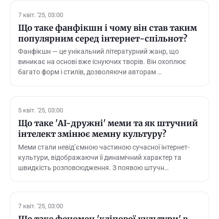
7 квіт. '25, 03:00
Що таке фанфікшн і чому він став таким
популярним серед інтернет-спільнот?
Фанфікшн — це унікальний літературний жанр, що
виникає на основі вже існуючих творів. Він охоплює
багато форм і стилів, дозволяючи авторам …
5 квіт. '25, 03:00
Що таке 'AI-дружні' меми та як штучний
інтелект змінює мемну культуру?
Меми стали невід’ємною частиною сучасної інтернет-
культури, відображаючи її динамічний характер та
швидкість розповсюдження. З появою штучн…
7 квіт. '25, 03:00
Що таке феномен 'кліпової культури' в