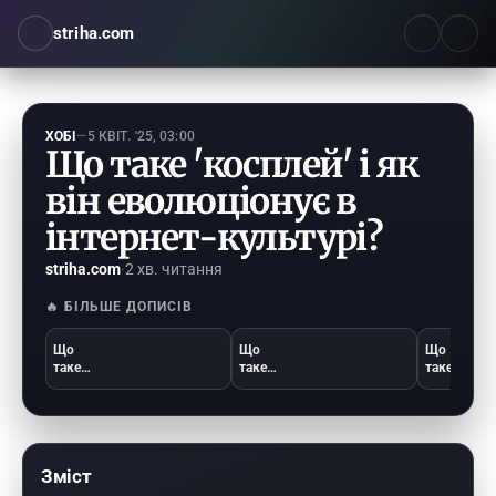
striha.com
ХОБІ
—
5 КВІТ. '25, 03:00
Що таке 'косплей' і як
він еволюціонує в
інтернет-культурі?
striha.com
·
2 хв. читання
🔥 БІЛЬШЕ ДОПИСІВ
Що
Що
Що
таке
таке
таке
'коротк
'піксель
'аніме-
а
-арт' і
естетик
культур
чому
а' і чому
а' в
він
вона
TikTok і
знову в
захопл
Зміст
чому
тренді
ює
вона
на
соцмер