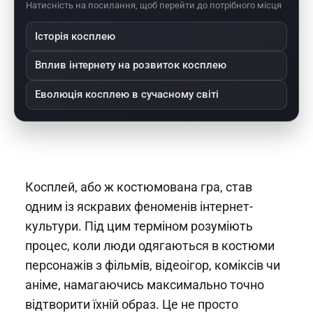
Натисність на посилання, щоб перейти до потрібного місця
захопл
платфо
ежі?
ює
рмах як
інтерне
Reddit?
Історія косплею
т?
Вплив інтернету на розвиток косплею
Еволюція косплею в сучасному світі
Косплей, або ж костюмована гра, став
одним із яскравих феноменів інтернет-
культури. Під цим терміном розуміють
процес, коли люди одягаються в костюми
персонажів з фільмів, відеоігор, коміксів чи
аніме, намагаючись максимально точно
відтворити їхній образ. Це не просто